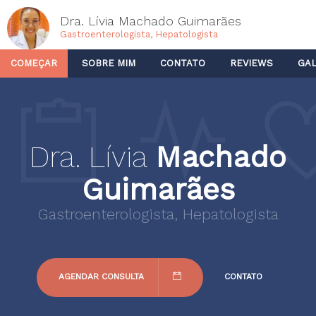
Dra. Lívia Machado Guimarães
Gastroenterologista, Hepatologista
COMEÇAR
SOBRE MIM
CONTATO
REVIEWS
GAL
Dra. Lívia
Machado
Guimarães
Gastroenterologista, Hepatologista
AGENDAR CONSULTA
CONTATO