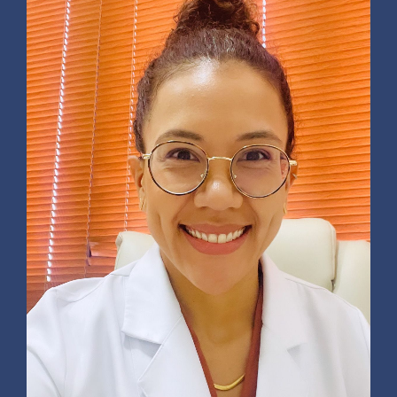
Como sempre, Dra Livia foi
muito atenciosa e cuidadosa;
assertiva em sua conduta e
explicações.
Paciente
A consulta foi pontual e a
profissional é muito atenciosa,