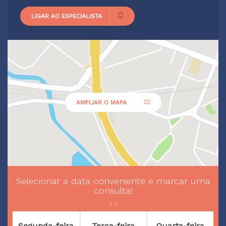
LIGAR AO ESPECIALISTA
AMPLIAR O MAPA
Selecionar a data conveniente e marcar uma
consulta!
Segunda-feira
Terça-feira
Quarta-feira