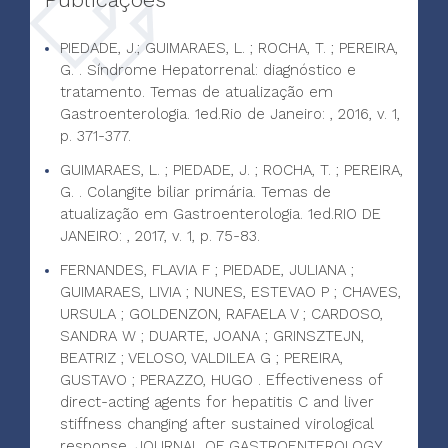
PIEDADE, J.; GUIMARAES, L. ; ROCHA, T. ; PEREIRA,
G. . Síndrome Hepatorrenal: diagnóstico e
tratamento. Temas de atualização em
Gastroenterologia. 1ed.Rio de Janeiro: , 2016, v. 1,
p. 371-377.
GUIMARAES, L. ; PIEDADE, J. ; ROCHA, T. ; PEREIRA,
G. . Colangite biliar primária. Temas de
atualização em Gastroenterologia. 1ed.RIO DE
JANEIRO: , 2017, v. 1, p. 75-83.
FERNANDES, FLAVIA F ; PIEDADE, JULIANA ;
GUIMARAES, LIVIA ; NUNES, ESTEVAO P ; CHAVES,
URSULA ; GOLDENZON, RAFAELA V ; CARDOSO,
SANDRA W ; DUARTE, JOANA ; GRINSZTEJN,
BEATRIZ ; VELOSO, VALDILEA G ; PEREIRA,
GUSTAVO ; PERAZZO, HUGO . Effectiveness of
direct-acting agents for hepatitis C and liver
stiffness changing after sustained virological
response. JOURNAL OF GASTROENTEROLOGY