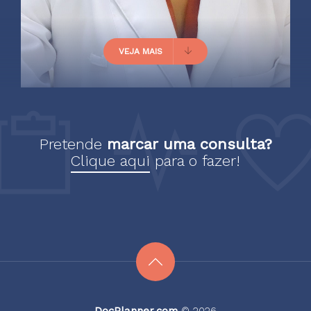
dando todas as informações
que o paciente precisa.
VEJA MAIS
Paciente
Pretende
marcar uma consulta?
Clique aqui
para o fazer!
Excelente médica , super
paciente, atenciosa e
extremamente competente.