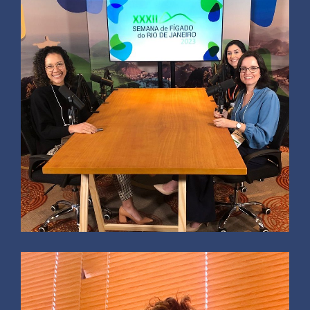
Paciente
Excelente,
maravilhosa,paciente .
Transmite confiança .Gentil.
Atualizada. Empatia .
Paciente