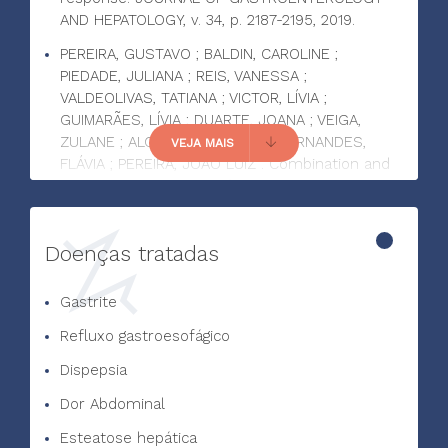
AND HEPATOLOGY, v. 34, p. 2187-2195, 2019.
PEREIRA, GUSTAVO ; BALDIN, CAROLINE ;
PIEDADE, JULIANA ; REIS, VANESSA ;
VALDEOLIVAS, TATIANA ; VICTOR, LÍVIA ;
GUIMARÃES, LÍVIA ; DUARTE, JOANA ; VEIGA,
ZULANE ; ALCÂNTARA, CAMILA ; FERNANDES,
VEJA MAIS
FLÁVIA ; PEREIRA, JOÃO LUIZ . Combination and
sequential evaluation of acute-on-chronic liver
failure (ACLF) and hyponatremia and prognosis
in cirrhotic patients. DIGESTIVE AND LIVER
Doenças tratadas
DISEASE, v. 52, p. 91-97, 2019.
Gastrite
Refluxo gastroesofágico
Dispepsia
Dor Abdominal
Esteatose hepática